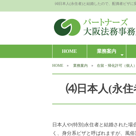
⑷日本人(永住者)と結婚したので、配偶者ビザに
HOME
業務案内
HOME
»
業務案内
»
在留・帰化許可（個人
⑷日本人(永
日本人や(特別)永住者と結婚された場
く、身分系ビザと呼ばれますが、風俗