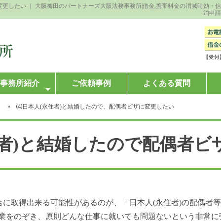
変更したい ｜ 大阪梅田のパートナーズ大阪法務事務所|借金,携帯料金の消滅時効
泊申請
事務所紹介
ご依頼事例
よくある質問
）
» ⑷日本人(永住者)と結婚したので、配偶者ビザに変更したい
住者)と結婚したので配偶者ビ
合に取得出来る可能性があるのが、「日本人(永住者)の配偶者
業をのぞき、原則どんな仕事に就いても問題ないという非常に