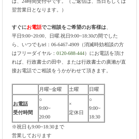
は、24時間受付中です。（ご返信は、当日もしくは
翌営業日となります。）
すぐに
お電話
でご相談をご希望のお客様は
、
平日9:00~20:00、日曜.祝日9:00~18:30の間でした
ら、いつでもtel：06-6467-4909（消滅時効相談の方
はフリーダイヤル：
0120-688-444
）にお電話を頂け
れば、行政書士の田中、または行政書士の廣瀨が直
接お電話でご相談をうかがわせて頂きます。
月曜~金曜
土曜
日曜
○
○
お電話
×
9:00~
9:00~
受付時間
定休日
20:00
18:30
※祝日も9:00~18:30まで
営業しております