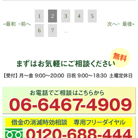
1
2
3
4
5
«最初
<前へ
次へ>
最後»
6
7
...