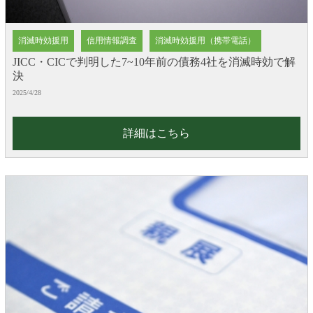
消滅時効援用
信用情報調査
消滅時効援用（携帯電話）
JICC・CICで判明した7~10年前の債務4社を消滅時効で解
決
2025/4/28
詳細はこちら