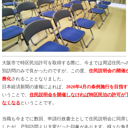
大阪市で特区民泊許可を取得する際に、今までは周辺住民へ
別訪問のみで良かったのですが、この度、
住民説明会の開催
務化
されることとなりました。
日本経済新聞の速報によれば、
2020年4月の条例施行を目指す
いうことで、
住民説明会を開催しなければ特区民泊の許可が
なくなる
ということです。
当職も今までに数回、申請行政書士として住民説明会に同席
したが、戸別訪問より大変だった印象があります。様々な角