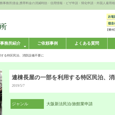
法務事務所|借金,携帯料金の消滅時効・信用情報・ビザ申請・帰化申請・外国人雇用
事務所紹介
ご依頼事例
よくある質問
する特区民泊、消防設備不要に
連棟長屋の一部を利用する特区民泊、消
2019/5/7
ジャンル
大阪新法民泊/旅館業申請