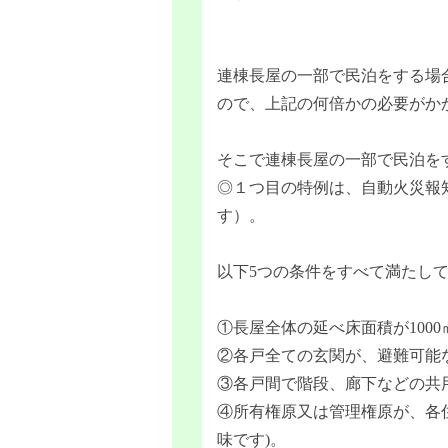
連棟長屋の一部で民泊をする場
ので、上記の何倍かの必要がか
そこで連棟長屋の一部で民泊を
◎１つ目の特例は、自動火災報
す）。
以下5つの条件をすべて満たし
①長屋全体の延べ床面積が100
②各戸全ての玄関が、避難可能
③各戸間で階段、廊下などの共
④所有権原又は管理権原が、各
味です)。