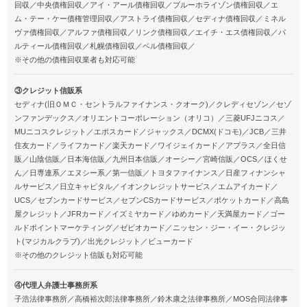
回収／中央債権回収／アイ・アール債権回収／ブルーホライゾン債権回収／エ
ム・テー・ケー債権管理回収／アストライ債権回収／セディナ債権回収／ミネル
ヴァ債権回収／アルファ債権回収／リンク債権回収／エイチ・エス債権回収／パ
ルティール債権回収／札幌債権回収／ベル債権回収／
※その他の債権回収業者も対応可能
③クレジット信販系
セディナ(旧ＯＭＣ・セントラルファイナンス・クオーク)／クレディセゾン／セゾ
ンファンデックス／オリエントコーポレーション（オリコ）／三菱UFJニコス／
MUニコスクレジット／エポスカード／ジャックス／DCMX(ドコモ)／JCB／三井
住友カード／ライフカード／楽天カード／ワイジェイカード／アプラス／全日信
販／山陰信販／日本海信販／九州日本信販／オーシー／宮崎信販／OCS／ほくせ
ん／日専連系／エヌシー系／第一信販／トヨタファイナンス／日産フィナンシャ
ルサービス／日立キャピタル／イオンクレジットサービス／エムアイカード／
UCS／セブンカードサービス／セブンCSカードサービス／ポケットカード／高島
屋クレジット／JFRカード／イズミヤカード／ゆめカード／天満屋カード／ゴー
ルドポイントマーケティング／ゼビオカード／ニッセン・ジー・イー・クレジッ
ト(マジカルクラブ)／出光クレジット／ビューカード
※その他のクレジット信販も対応可能
④代理人弁護士事務所系
子浩法律事務所／高橋裕次郎法律事務所／鈴木康之法律事務所／MOS合同法律事