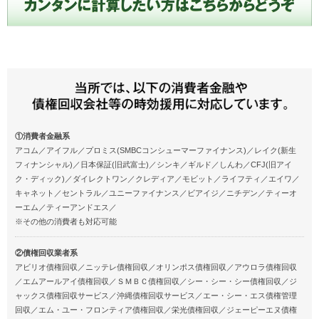
①消費者金融系
アコム／アイフル／プロミス(SMBCコンシューマーファイナンス)／レイク(新生
フィナンシャル)／日本保証(旧武富士)／シンキ／ギルド／しんわ／CFJ(旧アイ
ク・ディック)／ダイレクトワン／クレディア／モビット／ライフティ／エイワ／
キャネット／セントラル／ユニーファイナンス／ビアイジ／ニチデン／ティーオ
ーエム／ティーアンドエス／
※その他の消費者も対応可能
②債権回収業者系
アビリオ債権回収／ニッテレ債権回収／オリンポス債権回収／アウロラ債権回収
／エムアールアイ債権回収／ＳＭＢＣ債権回収／シー・シー・シー債権回収／ジ
ャックス債権回収サービス／沖縄債権回収サービス／エー・シー・エス債権管理
回収／エム・ユー・フロンティア債権回収／栄光債権回収／ジェーピーエヌ債権