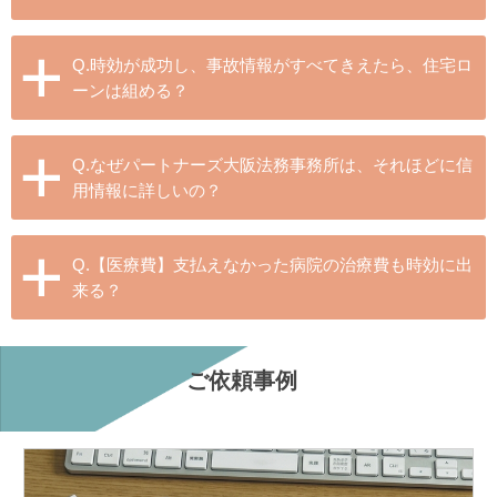
Q.時効が成功し、事故情報がすべてきえたら、住宅ロ
ーンは組める？
Q.なぜパートナーズ大阪法務事務所は、それほどに信
用情報に詳しいの？
Q.【医療費】支払えなかった病院の治療費も時効に出
来る？
ご依頼事例